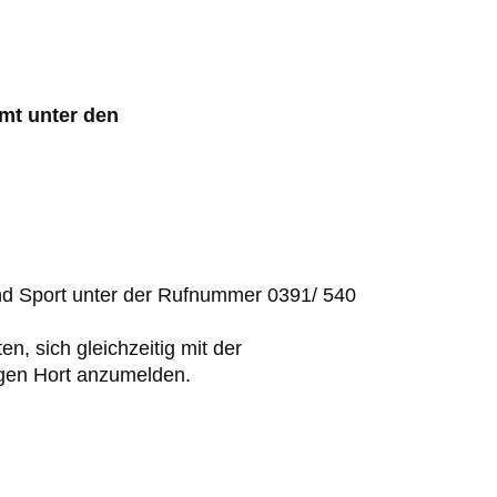
amt
unter den
d Sport unter de
r
Rufnummer
0391/
540
en,
sich
gleichzeitig mit der
gen Hort
anzumelden.