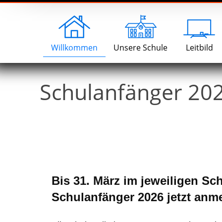
Lernen gelingt,
Willkommen
Unsere Schule
Leitbild
wenn das Gefühl „Ja“ dazu sagt ...
Unterricht
Schulanfänger 202
Sekretariat
Schulsozialarbeit
Förderverein
Schulelternrat
Kooperation
Hort
Bis 31. März im jeweiligen Sch
Schulanfänger 202
6
jetzt anm