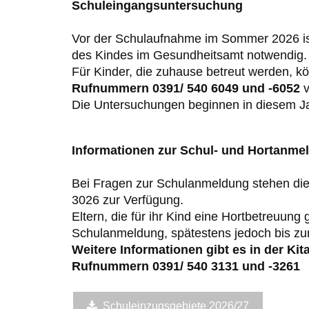
S
chuleingangsuntersuchung
Vor der Schulaufnahme im Sommer 202
6
i
des
Kindes
im
Gesundheitsamt
notwendig.
Für
Kinder,
die
zuhause
betreut
werden,
k
Rufnummern
0391/
540
604
9
und
-
6
05
2
v
Die Untersuchungen beginnen in diesem J
Informationen zur Schul
-
und Hortanme
B
ei
Fragen
zur
Schulanmeldung
stehen
di
3026 zur Verfügung.
Eltern, die für ihr Kind eine Hortbe
treuung 
Schulanmeldung, spätestens jedoch bis z
Weitere
Informationen gibt es in der
Kit
Rufn
ummer
n
0391/ 540 3131
und
-
3261
Schuleinzugsgebiete 2026/27