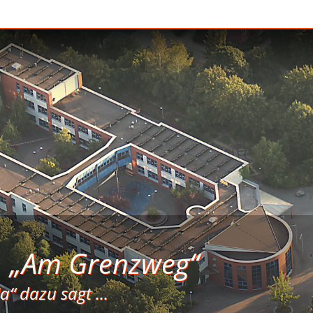
e
„Am Grenzweg“
a“ dazu sagt ...