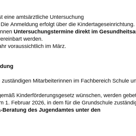
st eine amtsärztliche Untersuchung
Die
Anmeldung
erfolgt
über
die
Kindertageseinrichtung
.
önnen
U
ntersuchungs
t
ermine direkt im Gesundheits
ereinbart werden.
ahr
vora
ussichtlich im
März
.
ldung
e
zuständigen
Mitarbeite
rinnen
im
Fachbereich
Schule un
gemäß Kinderförderungsgesetz wünschen,
werden gebet
um
1.
Februar 202
6
, in dem für die Grundschule zuständi
a
-
Beratung
des Jugendamtes unter de
n