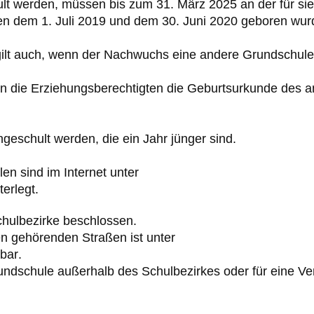
ult werden, müssen bis zum 31. März
202
5
an der für s
en
dem 1. Juli 201
9
und dem 30. Juni 20
20
geboren wur
ilt auch, wenn d
er Nachwuchs
eine
andere Grundschule o
n
die
Erziehungsberechtigten
die
Geburtsurkunde des 
geschult werden, die ein Jahr jünger sind.
len
sind
im
Internet
unter
terlegt
.
hulbezirke
beschlossen.
en gehörenden Straßen
ist
unter
bar
.
undschule
außerhalb
des
Schulbezirkes oder für eine Ve