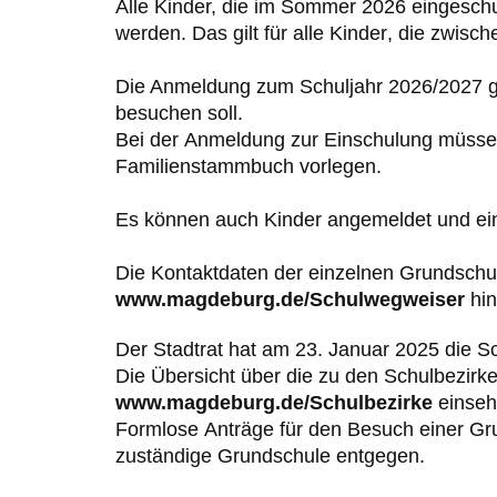
Alle Kinder, die im Sommer 202
6
eingesch
werden
.
Das gilt für
alle
Kinder
, die
zwisch
D
ie Anmeldung zum
Schuljahr 202
6
/202
7
g
besuchen
soll.
Bei
der
Anmeldung
zur
Einschulung
müsse
Familienstammbuch vorleg
en
.
Es können auch Kinder
ange
meldet und ein
Die
Kontaktdaten
der
einzelnen
Grundschu
www.magdeburg.de/Schulwegweiser
hin
D
er Stadtrat hat am
23
.
Januar
202
5
die
Sc
Die Übersicht über die
zu den Schulbezirk
www.magdeburg.de/Schulbezirke
einseh
Formlose
Anträge
für
den
Besuch
einer
Gr
zuständige
Grundschule entgegen.