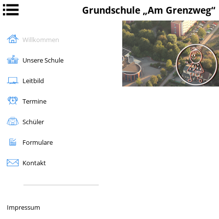
Grundschule „Am Grenzweg“
Willkommen
Unsere Schule
Lernen gelingt,
wenn das Gefühl „Ja“ dazu sagt ...
Leitbild
Termine
Schüler
Formulare
Kontakt
Impressum